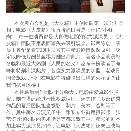
本次发布会也是《大皮箱》主创团队第一次公开亮
相，电影《大皮箱》很直接的口号是：杜绝
“小鲜
肉”，每一位演员都是认真做电影的实力派演员，《大
皮箱》团队不用表面噱头去吸引观众。影帝陈创、演
员王菁华是看完剧本后被其中精彩剧情深深吸引，决
定以降低片酬甚至零片酬出演此片。著名小品演员郭
冬临和最近大热剧《人民的名义》赵东来扮演者丁海
峰
将特别出演此片，各位实力派演员的加盟，老戏骨
同台飙戏，他们在电影中将碰撞出怎样的火花呢？让
我们拭目以待！
本片幕后制作团队十分强大，电影由爱卓影业投
资，制作搭建经过杜比权威认证，还集结了多部优秀
作品的幕后团队担当摄影、制片、美术、造型等工
作。其中著名导演吴子牛、张黎专业御用摄影师，张
艺谋导演团队的美术指导等都加盟其中。精彩的剧本
加上实力派演员演绎，让电影《大皮箱》还未上映就