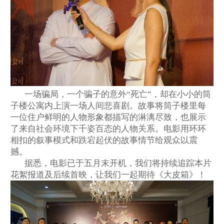
一场骗局，一个骗子的意外
“死亡”，却在小小的筒
子楼公寓内上演一场人间悲喜剧。故事将筒子楼里每
一位住户鲜明的人物形象都描写的淋漓尽致，也展示
了来自社会环境下千姿百态的人物关系。电影用环环
相扣的叙事模式和跌宕起伏的故事情节给观众以震
撼。
据悉，电影
已于五月末开机，我们将持续追踪本片
花絮报道及后续首映，让我们一起期待《大皮箱》！