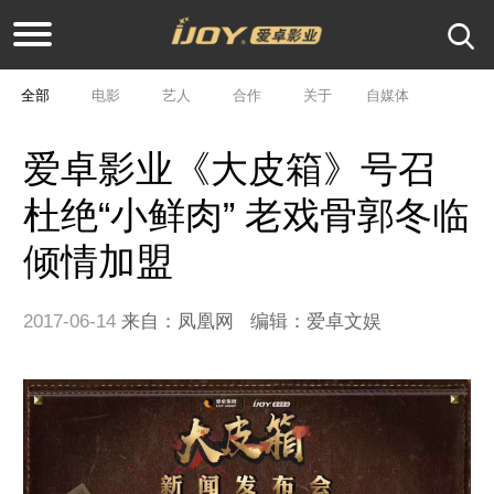
全部
电影
艺人
合作
关于
自媒体
爱卓影业《大皮箱》号召
杜绝“小鲜肉” 老戏骨郭冬临
倾情加盟
2017-06-14
来自：
凤凰网
编辑：爱卓文娱